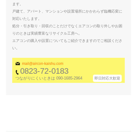
ます。
戸建て、アパート、マンションや設置場所にかかわらず臨機応変に
対応いたします。
処分・引き取り・回収のことだけでなくエアコンの取り外しやお困
りのときは実績豊富なリサイクル工房へ。
エアコンの購入や設置についてもご紹介できますのでご相談くださ
い。
mail@aircon-kaishu.com
0823-72-0183
つながりにくいときは 090-1685-2964
即日対応大歓迎