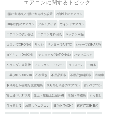
エアコンに関するトピック
1階に室外機／2階に室内機が設置
2台以上のエアコン
10年以内のエアコン
アルミタイヤ
ウインドエアコン
エアコンの買い替え
エアコン無料回収
キッチン用品
コロナ(CORONA)
サッシ
サンヨー(SANYO)
シャープ(SHARP)
ダイキン（DAIKIN）
ナショナル(NATIONAL)
パナソ二ック
ベランダに室外機
マンション・アパート
リフォーム
一軒家
三菱(MITSUBISHI)
不在置き
不用品回収
不用品無料回収
冷蔵庫
取り外しが困難な設置場所
取り外し済みのエアコン
古いエアコン
富士通(FUJITSU)
屋上・屋根上に室外機
店舗・事務所
引っ越し
引っ越し後
故障したエアコン
日立(HITACHI)
東芝(TOSHIBA)