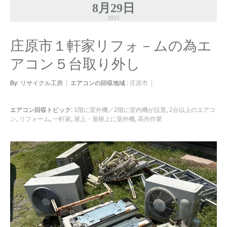
8月29日
2025
庄原市１軒家リフォ－ムの為エ
アコン５台取り外し
By:
リサイクル工房
エアコンの回収地域 :
庄原市
エアコン回収トピック:
1階に室外機／2階に室内機が設置
,
2台以上のエアコ
ン
,
リフォーム
,
一軒家
,
屋上・屋根上に室外機
,
高所作業