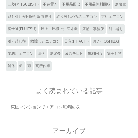
三菱(MITSUBISHI)
不在置き
不用品回収
不用品無料回収
冷蔵庫
取り外しが困難な設置場所
取り外し済みのエアコン
古いエアコン
富士通(FUJITSU)
屋上・屋根上に室外機
店舗・事務所
引っ越し
引っ越し後
故障したエアコン
日立(HITACHI)
東芝(TOSHIBA)
業務用エアコン
法人
洗濯機
液晶テレビ
無料回収
物干し竿
解体
鉄
雨
高所作業
よく読まれている記事
東区マンションでエアコン無料回収
アーカイブ