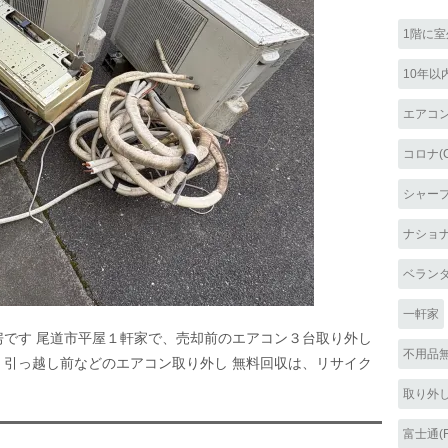
1階に
10年以
エアコ
コロナ(C
シャープ(
ナショナル
ベラン
一軒家
房です 尾道市平屋１軒家で、売却前のエアコン３台取り外し
不用品
、引っ越し前などのエアコン取り外し 無料回収は、リサイク
取り外
富士通(F