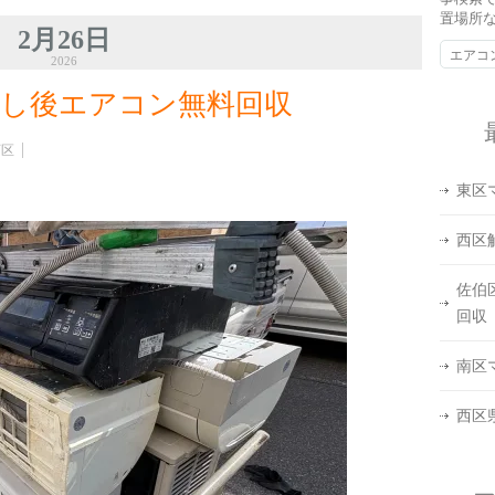
置場所
2月26日
2026
し後エアコン無料回収
西区
東区
西区
佐伯
回収
南区
西区