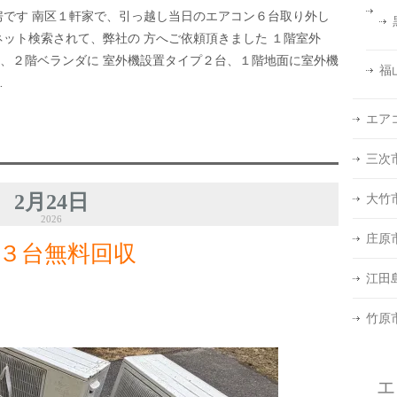
房です 南区１軒家で、引っ越し当日のエアコン６台取り外し
ネット検索されて、弊社の 方へご依頼頂きました １階室外
、２階ベランダに 室外機設置タイプ２台、１階地面に室外機
福
…
エア
三次
2月24日
大竹
2026
庄原
３台無料回収
江田
竹原
エ