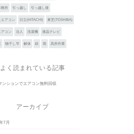
事務所
引っ越し
引っ越し後
たエアコン
日立(HITACHI)
東芝(TOSHIBA)
エアコン
法人
洗濯機
液晶テレビ
収
物干し竿
解体
鉄
雨
高所作業
よく読まれている記事
マンションでエアコン無料回収
アーカイブ
6年7月