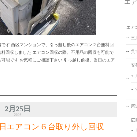
エ
エア
三
房です 西区マンションで、引っ越し後のエアコン２台無料回
呉
無料回収しました エアコン回収の際、不用品の回収も可能で
も可能です お気軽にご相談下さい 引っ越し前後、当日のエア
安
尾
2月25日
2026
広
日エアコン６台取り外し回収