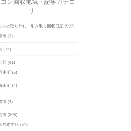
アコン回収地域・記事カテゴ
リ
コンの取り外し・引き取り回収日記
(597)
原市
(3)
市
(74)
芸郡
(41)
府中町
(6)
海田町
(4)
道市
(4)
島市
(305)
広島市中区
(41)