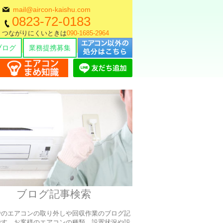
mail@aircon-kaishu.com
0823-72-0183
つながりにくいときは
090-1685-2964
即日対応大歓迎
ブログ
業務提携募集
ブログ記事検索
でのエアコンの取り外しや回収作業のブログ記
です、お客様のエアコンの種類、設置状況や設