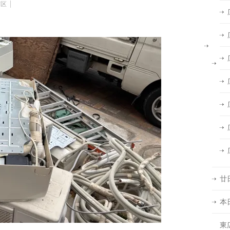
南区
廿
本
東