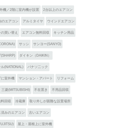
室外機／2階に室内機が設置
2台以上のエアコン
内のエアコン
アルミタイヤ
ウインドエアコン
ンの買い替え
エアコン無料回収
キッチン用品
ORONA)
サッシ
サンヨー(SANYO)
SHARP)
ダイキン（DAIKIN）
(NATIONAL)
パナソ二ック
ダに室外機
マンション・アパート
リフォーム
三菱(MITSUBISHI)
不在置き
不用品回収
無料回収
冷蔵庫
取り外しが困難な設置場所
し済みのエアコン
古いエアコン
UJITSU)
屋上・屋根上に室外機