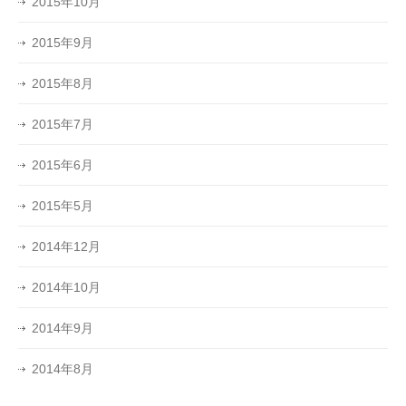
2015年10月
2015年9月
2015年8月
2015年7月
2015年6月
2015年5月
2014年12月
2014年10月
2014年9月
2014年8月