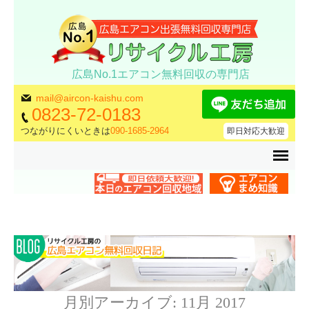
広島No.1エアコン無料回収の専門店
mail@aircon-kaishu.com
0823-72-0183
つながりにくいときは
090-1685-2964
即日対応大歓迎
月別アーカイブ:
11月 2017