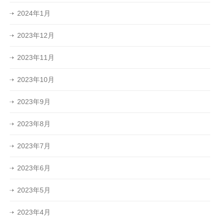
2024年1月
2023年12月
2023年11月
2023年10月
2023年9月
2023年8月
2023年7月
2023年6月
2023年5月
2023年4月