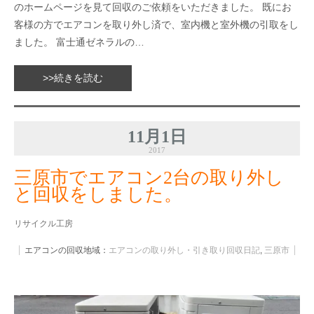
のホームページを見て回収のご依頼をいただきました。 既にお
客様の方でエアコンを取り外し済で、室内機と室外機の引取をし
ました。 富士通ゼネラルの…
>>続きを読む
11月1日
2017
三原市でエアコン2台の取り外し
と回収をしました。
リサイクル工房
エアコンの回収地域：
エアコンの取り外し・引き取り回収日記
,
三原市