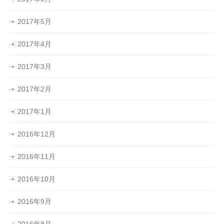
2017年5月
2017年4月
2017年3月
2017年2月
2017年1月
2016年12月
2016年11月
2016年10月
2016年9月
2016年8月