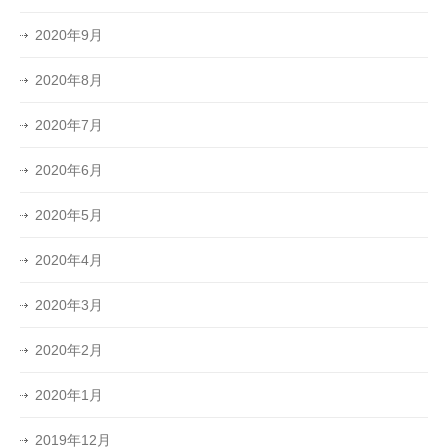
2020年9月
2020年8月
2020年7月
2020年6月
2020年5月
2020年4月
2020年3月
2020年2月
2020年1月
2019年12月