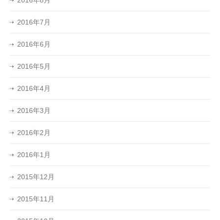
2016年7月
2016年6月
2016年5月
2016年4月
2016年3月
2016年2月
2016年1月
2015年12月
2015年11月