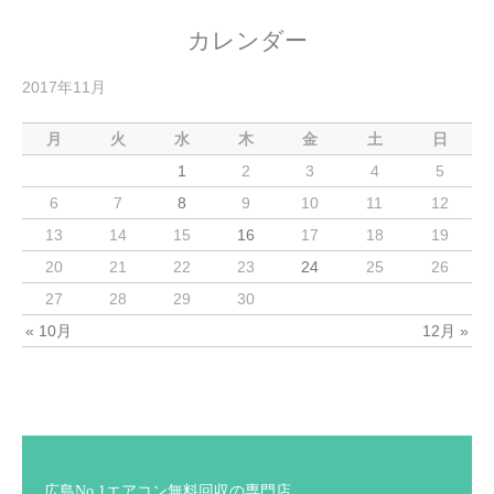
カレンダー
2017年11月
月
火
水
木
金
土
日
1
2
3
4
5
6
7
8
9
10
11
12
13
14
15
16
17
18
19
20
21
22
23
24
25
26
27
28
29
30
« 10月
12月 »
広島No.1エアコン無料回収の専門店