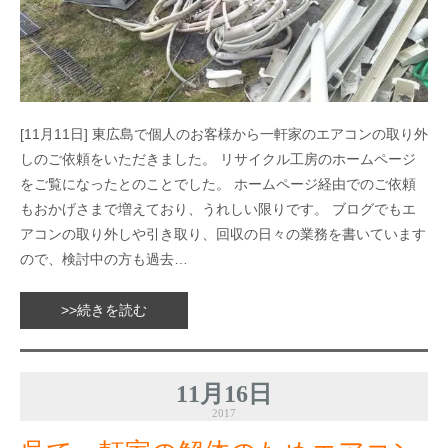
[11月11日] 東広島で個人のお客様から一軒家のエアコンの取り外
しのご依頼をいただきました。 リサイクル工房のホームページ
をご覧になったとのことでした。 ホームページ経由でのご依頼
もおかげさまで増えており、うれしい限りです。 ブログでもエ
アコンの取り外しや引き取り、回収の日々の業務を書いています
ので、検討中の方も過去…
>>続きを読む
11月16日
2017