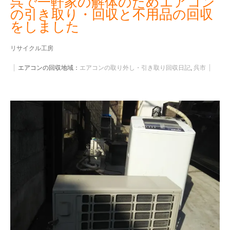
呉で一軒家の解体のためエアコン
の引き取り・回収と不用品の回収
をしました
リサイクル工房
エアコンの回収地域：
エアコンの取り外し・引き取り回収日記
,
呉市