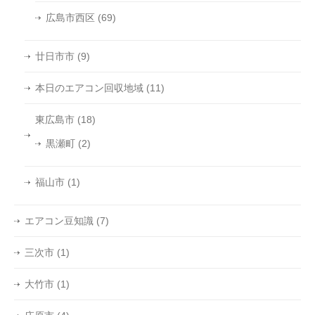
広島市西区
(69)
廿日市市
(9)
本日のエアコン回収地域
(11)
東広島市
(18)
黒瀬町
(2)
福山市
(1)
エアコン豆知識
(7)
三次市
(1)
大竹市
(1)