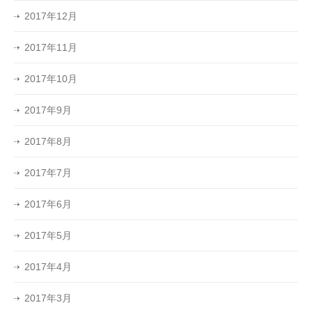
2017年12月
2017年11月
2017年10月
2017年9月
2017年8月
2017年7月
2017年6月
2017年5月
2017年4月
2017年3月