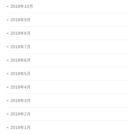
2018年10月
2018年9月
2018年8月
2018年7月
2018年6月
2018年5月
2018年4月
2018年3月
2018年2月
2018年1月