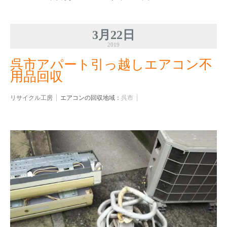
3月22日
2019
呉市アパート引っ越しエアコン不
用品回収
リサイクル工房
エアコンの回収地域：
呉市