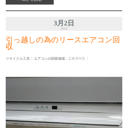
3月2日
2019
引っ越しの為のリースエアコン回
収
リサイクル工房
エアコンの回収地域：
広島市中区