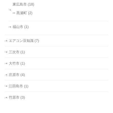
東広島市
(18)
黒瀬町
(2)
福山市
(1)
エアコン豆知識
(7)
三次市
(1)
大竹市
(1)
庄原市
(4)
江田島市
(1)
竹原市
(3)