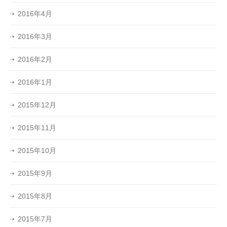
2016年4月
2016年3月
2016年2月
2016年1月
2015年12月
2015年11月
2015年10月
2015年9月
2015年8月
2015年7月