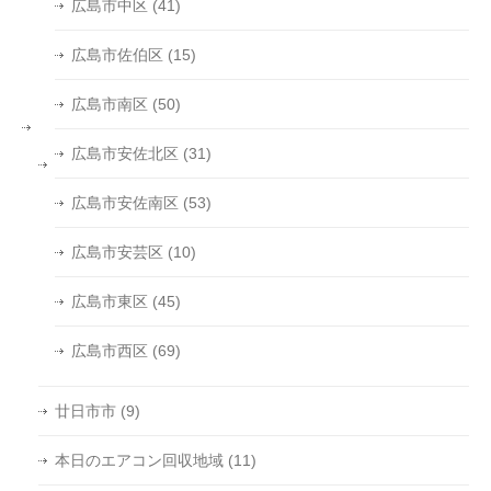
広島市中区
(41)
広島市佐伯区
(15)
広島市南区
(50)
広島市安佐北区
(31)
広島市安佐南区
(53)
広島市安芸区
(10)
広島市東区
(45)
広島市西区
(69)
廿日市市
(9)
本日のエアコン回収地域
(11)