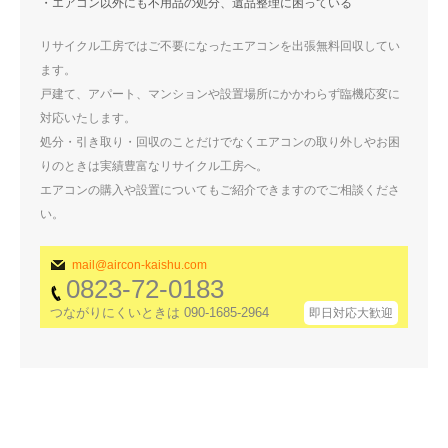
・エアコン以外にも不用品の処分、遺品整理に困っている
リサイクル工房ではご不要になったエアコンを出張無料回収してい
ます。
戸建て、アパート、マンションや設置場所にかかわらず臨機応変に
対応いたします。
処分・引き取り・回収のことだけでなくエアコンの取り外しやお困
りのときは実績豊富なリサイクル工房へ。
エアコンの購入や設置についてもご紹介できますのでご相談くださ
い。
mail@aircon-kaishu.com
0823-72-0183
つながりにくいときは 090-1685-2964
即日対応大歓迎