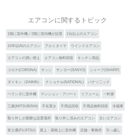
エアコンに関するトピック
1階に室外機／2階に室内機が設置
2台以上のエアコン
10年以内のエアコン
アルミタイヤ
ウインドエアコン
エアコンの買い替え
エアコン無料回収
キッチン用品
コロナ(CORONA)
サッシ
サンヨー(SANYO)
シャープ(SHARP)
ダイキン（DAIKIN）
ナショナル(NATIONAL)
パナソ二ック
ベランダに室外機
マンション・アパート
リフォーム
一軒家
三菱(MITSUBISHI)
不在置き
不用品回収
不用品無料回収
冷蔵庫
取り外しが困難な設置場所
取り外し済みのエアコン
古いエアコン
富士通(FUJITSU)
屋上・屋根上に室外機
店舗・事務所
引っ越し