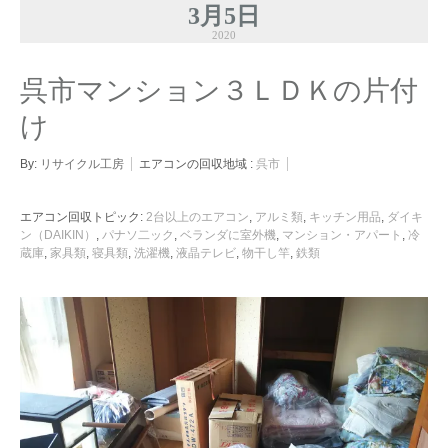
3月5日
2020
呉市マンション３ＬＤＫの片付
け
By:
リサイクル工房
エアコンの回収地域 :
呉市
エアコン回収トピック:
2台以上のエアコン
,
アルミ類
,
キッチン用品
,
ダイキ
ン（DAIKIN）
,
パナソ二ック
,
ベランダに室外機
,
マンション・アパート
,
冷
蔵庫
,
家具類
,
寝具類
,
洗濯機
,
液晶テレビ
,
物干し竿
,
鉄類