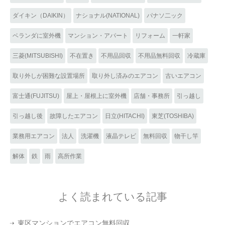
ダイキン（DAIKIN）
ナショナル(NATIONAL)
パナソ二ック
ベランダに室外機
マンション・アパート
リフォーム
一軒家
三菱(MITSUBISHI)
不在置き
不用品回収
不用品無料回収
冷蔵庫
取り外しが困難な設置場所
取り外し済みのエアコン
古いエアコン
富士通(FUJITSU)
屋上・屋根上に室外機
店舗・事務所
引っ越し
引っ越し後
故障したエアコン
日立(HITACHI)
東芝(TOSHIBA)
業務用エアコン
法人
洗濯機
液晶テレビ
無料回収
物干し竿
解体
鉄
雨
高所作業
よく読まれている記事
東区マンションでエアコン無料回収