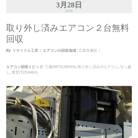
3月28日
2018
取り外し済みエアコン２台無料
回収
By:
リサイクル工房
エアコンの回収地域 :
広島市東区
エアコン回収トピック:
三菱(MITSUBISHI)
,
取り外し済みのエアコン
,
引っ越
し
,
東芝(TOSHIBA)