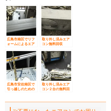
広島市南区でリフ
取り外し済みエア
ォームによるエア
コン無料回収
コン買い替えのた
めエアコン無料回
収をしました
広島市安佐南区で
取り外し済みエア
引っ越しのための
コン２台の無料回
エアコン無料回収
収