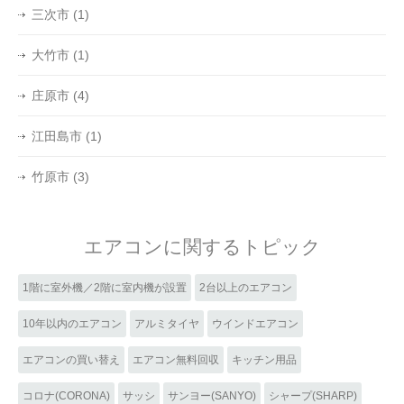
三次市
(1)
大竹市
(1)
庄原市
(4)
江田島市
(1)
竹原市
(3)
エアコンに関するトピック
1階に室外機／2階に室内機が設置
2台以上のエアコン
10年以内のエアコン
アルミタイヤ
ウインドエアコン
エアコンの買い替え
エアコン無料回収
キッチン用品
コロナ(CORONA)
サッシ
サンヨー(SANYO)
シャープ(SHARP)