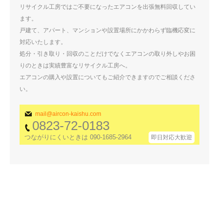
リサイクル工房ではご不要になったエアコンを出張無料回収してい
ます。
戸建て、アパート、マンションや設置場所にかかわらず臨機応変に
対応いたします。
処分・引き取り・回収のことだけでなくエアコンの取り外しやお困
りのときは実績豊富なリサイクル工房へ。
エアコンの購入や設置についてもご紹介できますのでご相談くださ
い。
mail@aircon-kaishu.com
0823-72-0183
つながりにくいときは 090-1685-2964
即日対応大歓迎