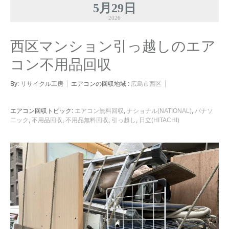
5月29日
2026
西区マンション引っ越しのエア
コン不用品回収
By:
リサイクル工房
エアコンの回収地域 :
広島市西区
エアコン回収トピック:
エアコン無料回収
,
ナショナル(NATIONAL)
,
パナソ
二ック
,
不用品回収
,
不用品無料回収
,
引っ越し
,
日立(HITACHI)