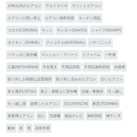
10年以内のエアコン
アルミタイヤ
ウインドエアコン
エアコンの買い替え
エアコン無料回収
キッチン用品
コロナ(CORONA)
サッシ
サンヨー(SANYO)
シャープ(SHARP)
ダイキン（DAIKIN）
ナショナル(NATIONAL)
パナソ二ック
ベランダに室外機
マンション・アパート
リフォーム
一軒家
三菱(MITSUBISHI)
不在置き
不用品回収
不用品無料回収
冷蔵庫
取り外しが困難な設置場所
取り外し済みのエアコン
古いエアコン
富士通(FUJITSU)
屋上・屋根上に室外機
店舗・事務所
引っ越し
引っ越し後
故障したエアコン
日立(HITACHI)
東芝(TOSHIBA)
業務用エアコン
法人
洗濯機
液晶テレビ
無料回収
物干し竿
解体
鉄
雨
高所作業