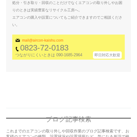
処分・引き取り・回収のことだけでなくエアコンの取り外しやお困
りのときは実績豊富なリサイクル工房へ。
エアコンの購入や設置についてもご紹介できますのでご相談くださ
い。
mail@aircon-kaishu.com
0823-72-0183
つながりにくいときは 090-1685-2964
即日対応大歓迎
ブログ記事検索
これまでのエアコンの取り外しや回収作業のブログ記事検索です、お
客様のエアコンの種類、設置状況や設置場所など、気になる単語で検