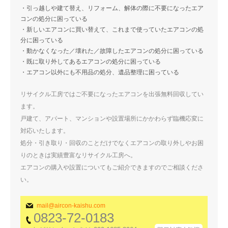
・引っ越しや建て替え、リフォーム、解体の際に不要になったエア
コンの処分に困っている
・新しいエアコンに買い替えて、これまで使っていたエアコンの処
分に困っている
・動かなくなった／壊れた／故障したエアコンの処分に困っている
・既に取り外してあるエアコンの処分に困っている
・エアコン以外にも不用品の処分、遺品整理に困っている
リサイクル工房ではご不要になったエアコンを出張無料回収してい
ます。
戸建て、アパート、マンションや設置場所にかかわらず臨機応変に
対応いたします。
処分・引き取り・回収のことだけでなくエアコンの取り外しやお困
りのときは実績豊富なリサイクル工房へ。
エアコンの購入や設置についてもご紹介できますのでご相談くださ
い。
mail@aircon-kaishu.com
0823-72-0183