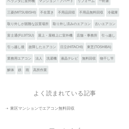
ベランダに室外機
マンション・アパート
リフォーム
一軒家
三菱(MITSUBISHI)
不在置き
不用品回収
不用品無料回収
冷蔵庫
取り外しが困難な設置場所
取り外し済みのエアコン
古いエアコン
富士通(FUJITSU)
屋上・屋根上に室外機
店舗・事務所
引っ越し
引っ越し後
故障したエアコン
日立(HITACHI)
東芝(TOSHIBA)
業務用エアコン
法人
洗濯機
液晶テレビ
無料回収
物干し竿
解体
鉄
雨
高所作業
よく読まれている記事
東区マンションでエアコン無料回収