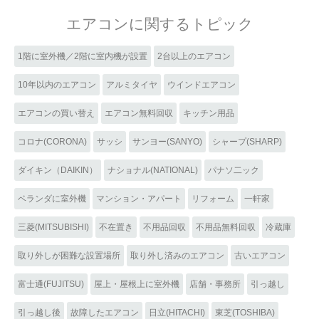
エアコンに関するトピック
1階に室外機／2階に室内機が設置
2台以上のエアコン
10年以内のエアコン
アルミタイヤ
ウインドエアコン
エアコンの買い替え
エアコン無料回収
キッチン用品
コロナ(CORONA)
サッシ
サンヨー(SANYO)
シャープ(SHARP)
ダイキン（DAIKIN）
ナショナル(NATIONAL)
パナソ二ック
ベランダに室外機
マンション・アパート
リフォーム
一軒家
三菱(MITSUBISHI)
不在置き
不用品回収
不用品無料回収
冷蔵庫
取り外しが困難な設置場所
取り外し済みのエアコン
古いエアコン
富士通(FUJITSU)
屋上・屋根上に室外機
店舗・事務所
引っ越し
引っ越し後
故障したエアコン
日立(HITACHI)
東芝(TOSHIBA)