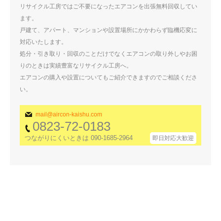
リサイクル工房ではご不要になったエアコンを出張無料回収してい
ます。
戸建て、アパート、マンションや設置場所にかかわらず臨機応変に
対応いたします。
処分・引き取り・回収のことだけでなくエアコンの取り外しやお困
りのときは実績豊富なリサイクル工房へ。
エアコンの購入や設置についてもご紹介できますのでご相談くださ
い。
mail@aircon-kaishu.com
0823-72-0183
つながりにくいときは 090-1685-2964
即日対応大歓迎