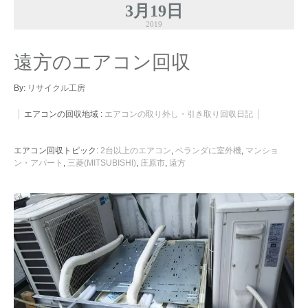
3月19日
2019
遠方のエアコン回収
By:
リサイクル工房
エアコンの回収地域 :
エアコンの取り外し・引き取り回収日記
エアコン回収トピック:
2台以上のエアコン
,
ベランダに室外機
,
マンショ
ン・アパート
,
三菱(MITSUBISHI)
,
庄原市
,
遠方