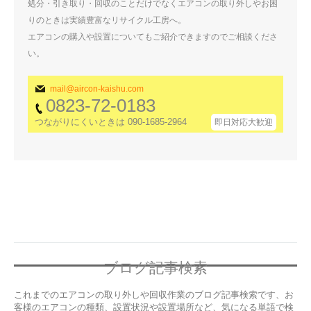
処分・引き取り・回収のことだけでなくエアコンの取り外しやお困
りのときは実績豊富なリサイクル工房へ。
エアコンの購入や設置についてもご紹介できますのでご相談くださ
い。
mail@aircon-kaishu.com
0823-72-0183
つながりにくいときは 090-1685-2964
即日対応大歓迎
ブログ記事検索
これまでのエアコンの取り外しや回収作業のブログ記事検索です、お
客様のエアコンの種類、設置状況や設置場所など、気になる単語で検