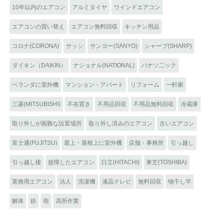
10年以内のエアコン
アルミタイヤ
ウインドエアコン
エアコンの買い替え
エアコン無料回収
キッチン用品
コロナ(CORONA)
サッシ
サンヨー(SANYO)
シャープ(SHARP)
ダイキン（DAIKIN）
ナショナル(NATIONAL)
パナソ二ック
ベランダに室外機
マンション・アパート
リフォーム
一軒家
三菱(MITSUBISHI)
不在置き
不用品回収
不用品無料回収
冷蔵庫
取り外しが困難な設置場所
取り外し済みのエアコン
古いエアコン
富士通(FUJITSU)
屋上・屋根上に室外機
店舗・事務所
引っ越し
引っ越し後
故障したエアコン
日立(HITACHI)
東芝(TOSHIBA)
業務用エアコン
法人
洗濯機
液晶テレビ
無料回収
物干し竿
解体
鉄
雨
高所作業