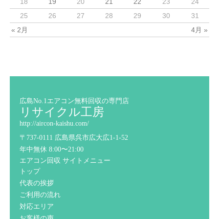
18
19
20
21
22
23
24
25
26
27
28
29
30
31
« 2月
4月 »
広島No.1エアコン無料回収の専門店
リサイクル工房
http://aircon-kaishu.com/
〒737-0111 広島県呉市広大広1-1-52
年中無休 8:00〜21:00
エアコン回収 サイトメニュー
トップ
代表の挨拶
ご利用の流れ
対応エリア
お客様の声