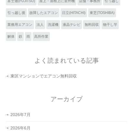
富士通(FUJITSU)
屋上・屋根上に室外機
店舗・事務所
引っ越し
引っ越し後
故障したエアコン
日立(HITACHI)
東芝(TOSHIBA)
業務用エアコン
法人
洗濯機
液晶テレビ
無料回収
物干し竿
解体
鉄
雨
高所作業
よく読まれている記事
東区マンションでエアコン無料回収
アーカイブ
2026年7月
2026年6月