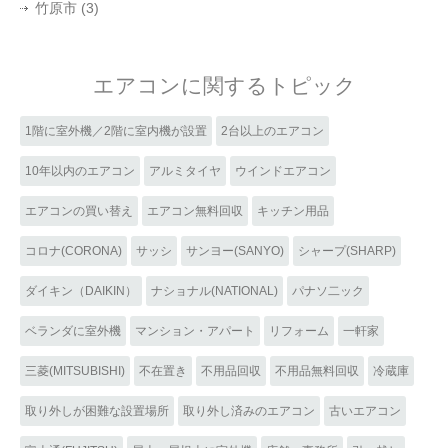
竹原市
(3)
エアコンに関するトピック
1階に室外機／2階に室内機が設置
2台以上のエアコン
10年以内のエアコン
アルミタイヤ
ウインドエアコン
エアコンの買い替え
エアコン無料回収
キッチン用品
コロナ(CORONA)
サッシ
サンヨー(SANYO)
シャープ(SHARP)
ダイキン（DAIKIN）
ナショナル(NATIONAL)
パナソ二ック
ベランダに室外機
マンション・アパート
リフォーム
一軒家
三菱(MITSUBISHI)
不在置き
不用品回収
不用品無料回収
冷蔵庫
取り外しが困難な設置場所
取り外し済みのエアコン
古いエアコン