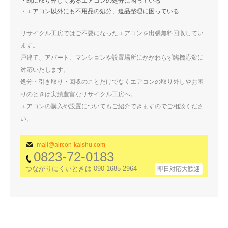
・既に取り外してあるエアコンの処分に困っている
・エアコン以外にも不用品の処分、遺品整理に困っている
リサイクル工房ではご不要になったエアコンを出張無料回収してい
ます。
戸建て、アパート、マンションや設置場所にかかわらず臨機応変に
対応いたします。
処分・引き取り・回収のことだけでなくエアコンの取り外しやお困
りのときは実績豊富なリサイクル工房へ。
エアコンの購入や設置についてもご紹介できますのでご相談くださ
い。
mail@aircon-kaishu.com
0823-72-0183
つながりにくいときは 090-1685-2964
即日対応大歓迎