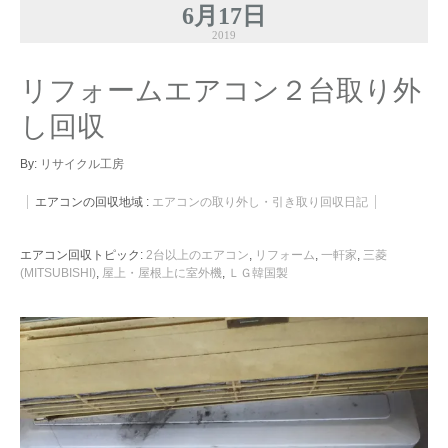
6月17日
2019
リフォームエアコン２台取り外
し回収
By:
リサイクル工房
エアコンの回収地域 :
エアコンの取り外し・引き取り回収日記
エアコン回収トピック:
2台以上のエアコン
,
リフォーム
,
一軒家
,
三菱
(MITSUBISHI)
,
屋上・屋根上に室外機
,
ＬＧ韓国製