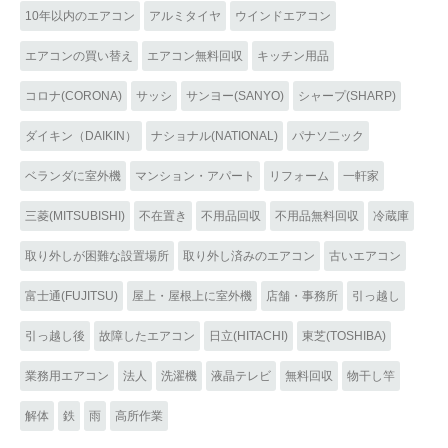
10年以内のエアコン
アルミタイヤ
ウインドエアコン
エアコンの買い替え
エアコン無料回収
キッチン用品
コロナ(CORONA)
サッシ
サンヨー(SANYO)
シャープ(SHARP)
ダイキン（DAIKIN）
ナショナル(NATIONAL)
パナソ二ック
ベランダに室外機
マンション・アパート
リフォーム
一軒家
三菱(MITSUBISHI)
不在置き
不用品回収
不用品無料回収
冷蔵庫
取り外しが困難な設置場所
取り外し済みのエアコン
古いエアコン
富士通(FUJITSU)
屋上・屋根上に室外機
店舗・事務所
引っ越し
引っ越し後
故障したエアコン
日立(HITACHI)
東芝(TOSHIBA)
業務用エアコン
法人
洗濯機
液晶テレビ
無料回収
物干し竿
解体
鉄
雨
高所作業