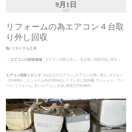
9月1日
2020
リフォームの為エアコン４台取
り外し回収
By:
リサイクル工房
エアコンの回収地域 :
エアコンの取り外し・引き取り回収日記
,
呉市
エアコン回収トピック:
2台以上のエアコン
,
エアコンの買い替え
,
ダイキン
（DAIKIN）
,
ナショナル(NATIONAL)
,
ベランダに室外機
,
マンション・アパ
ート
,
リフォーム
,
古いエアコン
,
呉市
,
東芝(TOSHIBA)