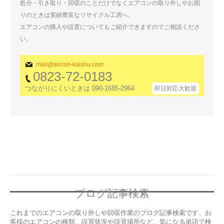
処分・引き取り・回収のことだけでなくエアコンの取り外しやお困
りのときは実績豊富なリサイクル工房へ。
エアコンの購入や設置についてもご紹介できますのでご相談くださ
い。
mail@aircon-kaishu.com
0823-72-0183
つながりにくいときは 090-1685-2964
即日対応大歓迎
ブログ記事検索
これまでのエアコンの取り外しや回収作業のブログ記事検索です、お
客様のエアコンの種類、設置状況や設置場所など、気になる単語で検