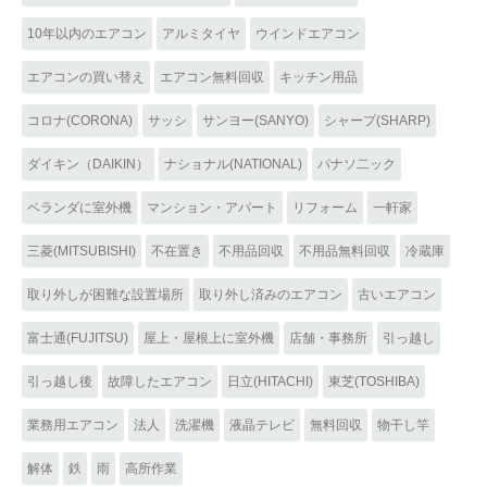
10年以内のエアコン
アルミタイヤ
ウインドエアコン
エアコンの買い替え
エアコン無料回収
キッチン用品
コロナ(CORONA)
サッシ
サンヨー(SANYO)
シャープ(SHARP)
ダイキン（DAIKIN）
ナショナル(NATIONAL)
パナソ二ック
ベランダに室外機
マンション・アパート
リフォーム
一軒家
三菱(MITSUBISHI)
不在置き
不用品回収
不用品無料回収
冷蔵庫
取り外しが困難な設置場所
取り外し済みのエアコン
古いエアコン
富士通(FUJITSU)
屋上・屋根上に室外機
店舗・事務所
引っ越し
引っ越し後
故障したエアコン
日立(HITACHI)
東芝(TOSHIBA)
業務用エアコン
法人
洗濯機
液晶テレビ
無料回収
物干し竿
解体
鉄
雨
高所作業