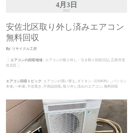
4月3日
2022
安佐北区取り外し済みエアコン
無料回収
By:
リサイクル工房
エアコンの回収地域 :
エアコンの取り外し・引き取り回収日記
,
広島市安
佐北区
エアコン回収トピック:
エアコンの買い替え
,
ダイキン（DAIKIN）
,
パソコン
本体
,
一軒家
,
不在置き
,
不用品回収
,
取り外し済みのエアコン
,
無料回収