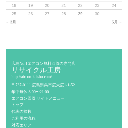
18
19
20
21
22
23
24
25
26
27
28
29
30
« 3月
5月 »
広島No.1エアコン無料回収の専門店
リサイクル工房
http://aircon-kaishu.com/
〒737-0111 広島県呉市広大広1-1-52
年中無休 8:00〜21:00
エアコン回収 サイトメニュー
トップ
代表の挨拶
ご利用の流れ
対応エリア