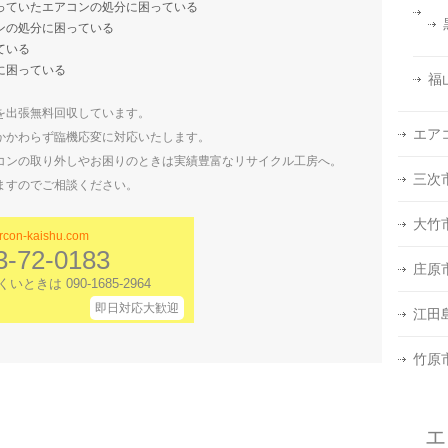
っていたエアコンの処分に困っている
ンの処分に困っている
ている
に困っている
福
を出張無料回収しています。
エア
かかわらず臨機応変に対応いたします。
コンの取り外しやお困りのときは実績豊富なリサイクル工房へ。
三次
ますのでご相談ください。
大竹
rcon-kaishu.com
3-72-0183
庄原
ときは 090-1685-2964
即日対応大歓迎
江田
竹原
エ