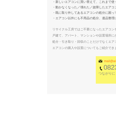
・新しいエアコンに買い替えて、これまで使
・動かなくなった／壊れた／故障したエアコ
・既に取り外してあるエアコンの処分に困っ
・エアコン以外にも不用品の処分、遺品整理
リサイクル工房ではご不要になったエアコン
戸建て、アパート、マンションや設置場所に
処分・引き取り・回収のことだけでなくエア
エアコンの購入や設置についてもご紹介でき
mail@ai
082
つながりにくい