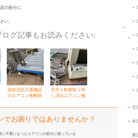
品の処分に
さい。
ログ記事もお読みください:
安佐北区介護施設
呉市１軒家取り外
のエアコン無料回
し済みエアコン無
収と不用品無料回
料回収
収
廿
ンでお困りではありませんか？
本
際に不要になったエアコンの処分に困っている
東