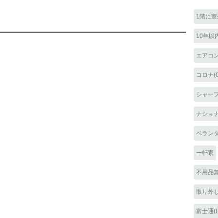
1階に
10年以
エアコ
コロナ(C
シャープ(
ナショナル
ベラン
一軒家
不用品
取り外
富士通(F