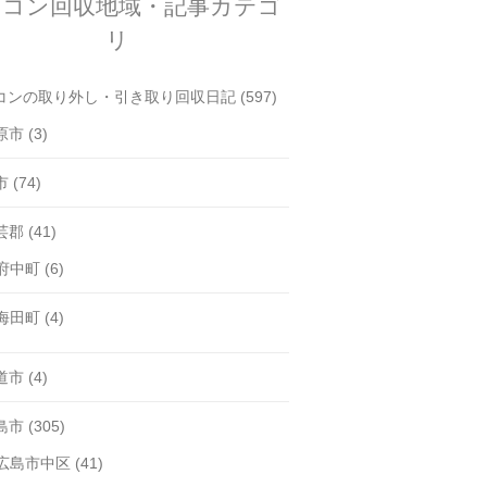
アコン回収地域・記事カテゴ
リ
コンの取り外し・引き取り回収日記
(597)
原市
(3)
市
(74)
芸郡
(41)
府中町
(6)
海田町
(4)
道市
(4)
島市
(305)
広島市中区
(41)