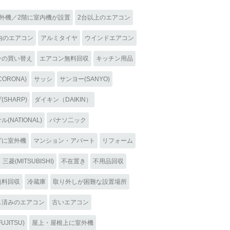
室外機／2階に室内機が設置
2台以上のエアコン
内のエアコン
アルミタイヤ
ウインドエアコン
ンの買い替え
エアコン無料回収
キッチン用品
ORONA)
サッシ
サンヨー(SANYO)
SHARP)
ダイキン（DAIKIN）
(NATIONAL)
パナソ二ック
ダに室外機
マンション・アパート
リフォーム
三菱(MITSUBISHI)
不在置き
不用品回収
無料回収
冷蔵庫
取り外しが困難な設置場所
し済みのエアコン
古いエアコン
UJITSU)
屋上・屋根上に室外機