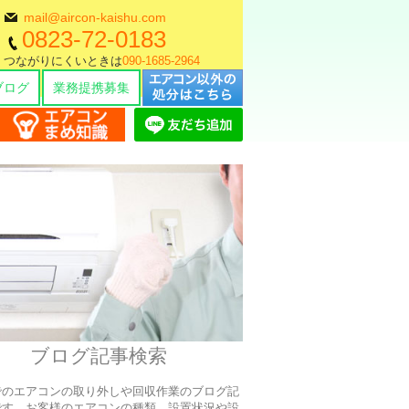
mail@aircon-kaishu.com
0823-72-0183
つながりにくいときは
090-1685-2964
即日対応大歓迎
ブログ
業務提携募集
ブログ記事検索
でのエアコンの取り外しや回収作業のブログ記
です、お客様のエアコンの種類、設置状況や設