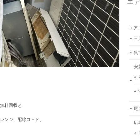
エ
エア
三
呉
安
無料回収と
尾
レンジ、配線コ－ド、
広