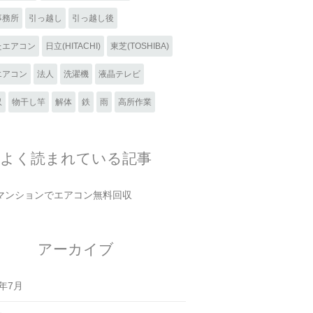
事務所
引っ越し
引っ越し後
たエアコン
日立(HITACHI)
東芝(TOSHIBA)
エアコン
法人
洗濯機
液晶テレビ
収
物干し竿
解体
鉄
雨
高所作業
よく読まれている記事
マンションでエアコン無料回収
アーカイブ
6年7月