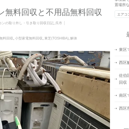
置場所
ン無料回収と不用品無料回収
コンの取り外し・引き取り回収日記
,
呉市
無料回収
,
小型家電無料回収
,
東芝(TOSHIBA)
,
解体
東区
西区
佐伯
回収
南区
西区