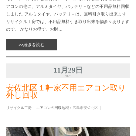
アコンの他に、アルミタイヤ、バッテリ－などの不用品無料回収
しました アルミタイヤ、バッテリ－は、無料引き取り出来ます
リサイクル工房では、不用品無料引き取り出来る物多々あります
ので、 かなりお得で、お財…
>>続きを読む
11月29日
2023
安佐北区１軒家不用エアコン取り
外し回収
リサイクル工房
エアコンの回収地域：
広島市安佐北区