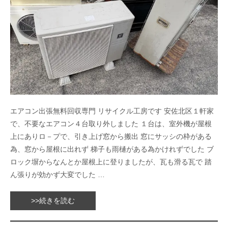
エアコン出張無料回収専門 リサイクル工房です 安佐北区１軒家
で、不要なエアコン４台取り外しました １台は、室外機が屋根
上にありロ－プで、引き上げ窓から搬出 窓にサッシの枠がある
為、窓から屋根に出れず 梯子も雨樋がある為かけれずでした ブ
ロック塀からなんとか屋根上に登りましたが、瓦も滑る瓦で 踏
ん張りが効かず大変でした …
>>続きを読む