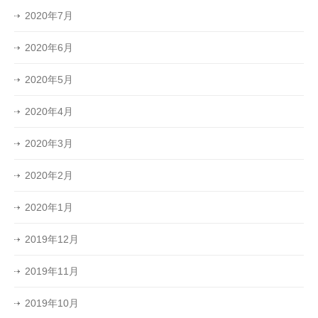
2020年7月
2020年6月
2020年5月
2020年4月
2020年3月
2020年2月
2020年1月
2019年12月
2019年11月
2019年10月