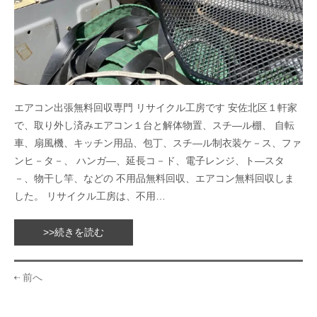
エアコン出張無料回収専門 リサイクル工房です 安佐北区１軒家
で、取り外し済みエアコン１台と解体物置、スチ―ル棚、 自転
車、扇風機、キッチン用品、包丁、スチ―ル制衣装ケ－ス、ファ
ンヒ－タ－、 ハンガ―、延長コ－ド、電子レンジ、ト―スタ
－、物干し竿、などの 不用品無料回収、エアコン無料回収しま
した。 リサイクル工房は、不用…
>>続きを読む
前へ