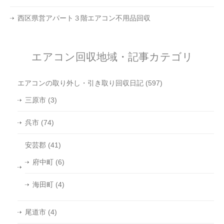
西区県営アパート３階エアコン不用品回収
エアコン回収地域・記事カテゴリ
エアコンの取り外し・引き取り回収日記
(597)
三原市
(3)
呉市
(74)
安芸郡
(41)
府中町
(6)
海田町
(4)
尾道市
(4)