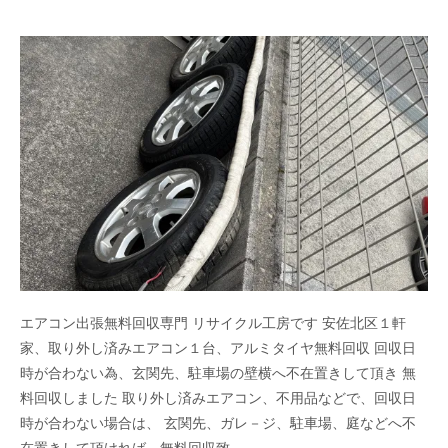
エアコン出張無料回収専門 リサイクル工房です 安佐北区１軒
家、取り外し済みエアコン１台、アルミタイヤ無料回収 回収日
時が合わない為、玄関先、駐車場の壁横へ不在置きして頂き 無
料回収しました 取り外し済みエアコン、不用品などで、回収日
時が合わない場合は、 玄関先、ガレ－ジ、駐車場、庭などへ不
在置きして頂ければ、無料回収致…