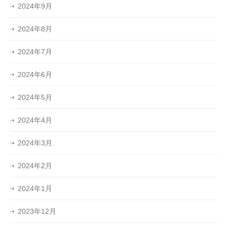
2024年9月
2024年8月
2024年7月
2024年6月
2024年5月
2024年4月
2024年3月
2024年2月
2024年1月
2023年12月