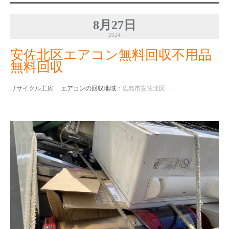
8月27日
2024
安佐北区エアコン無料回収不用品
無料回収
リサイクル工房
エアコンの回収地域：
広島市安佐北区