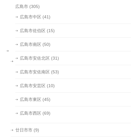
広島市
(305)
広島市中区
(41)
広島市佐伯区
(15)
広島市南区
(50)
広島市安佐北区
(31)
広島市安佐南区
(53)
広島市安芸区
(10)
広島市東区
(45)
広島市西区
(69)
廿日市市
(9)