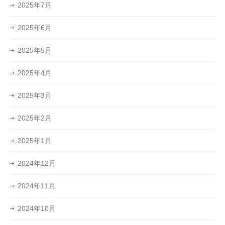
2025年7月
2025年6月
2025年5月
2025年4月
2025年3月
2025年2月
2025年1月
2024年12月
2024年11月
2024年10月