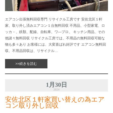
エアコン出張無料回収専門 リサイクル工房です 安佐北区１軒
家、取り外し済みエアコン１台無料回収 不用品、小型家電、ロ
ッカ－、鉄類、配線、自転車、ワ―プロ、 キッチン用品、その
他諸々無料回収 リサイクル工房では、不用品の無料回収可能な
物も多々あり お客様には、大変喜ばれ好評です エアコン無料回
収、不用品回収は、リサイクル…
>>続きを読む
1月30日
2024
安佐北区１軒家買い替えの為エア
コン取り外し回収