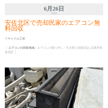
6月26日
2026
安佐北区で売却民家のエアコン無
料回収
リサイクル工房
エアコンの回収地域：
エアコンの取り外し・引き取り回収日記
,
広島市安
佐北区