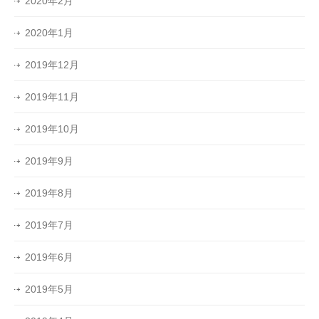
2020年2月
2020年1月
2019年12月
2019年11月
2019年10月
2019年9月
2019年8月
2019年7月
2019年6月
2019年5月