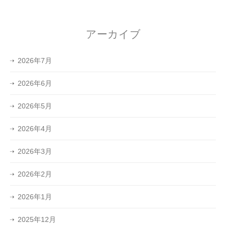
アーカイブ
2026年7月
2026年6月
2026年5月
2026年4月
2026年3月
2026年2月
2026年1月
2025年12月