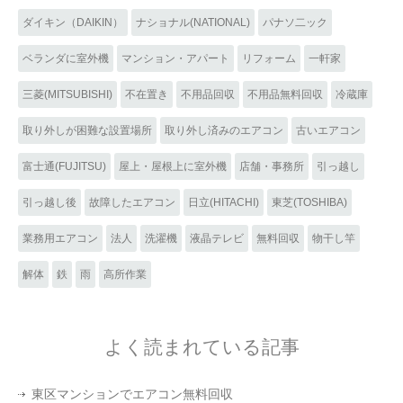
ダイキン（DAIKIN）
ナショナル(NATIONAL)
パナソ二ック
ベランダに室外機
マンション・アパート
リフォーム
一軒家
三菱(MITSUBISHI)
不在置き
不用品回収
不用品無料回収
冷蔵庫
取り外しが困難な設置場所
取り外し済みのエアコン
古いエアコン
富士通(FUJITSU)
屋上・屋根上に室外機
店舗・事務所
引っ越し
引っ越し後
故障したエアコン
日立(HITACHI)
東芝(TOSHIBA)
業務用エアコン
法人
洗濯機
液晶テレビ
無料回収
物干し竿
解体
鉄
雨
高所作業
よく読まれている記事
東区マンションでエアコン無料回収