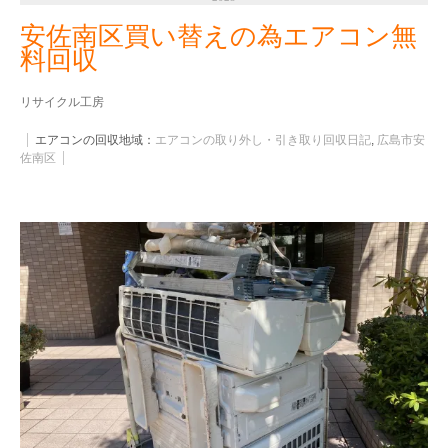
安佐南区買い替えの為エアコン無
料回収
リサイクル工房
エアコンの回収地域：
エアコンの取り外し・引き取り回収日記
,
広島市安
佐南区