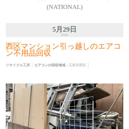
(NATIONAL)
5月29日
2026
西区マンション引っ越しのエアコ
ン不用品回収
リサイクル工房
エアコンの回収地域：
広島市西区