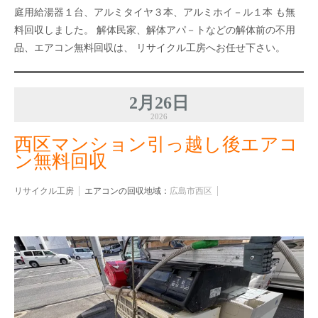
庭用給湯器１台、アルミタイヤ３本、アルミホイ－ル１本 も無
料回収しました。 解体民家、解体アパ－トなどの解体前の不用
品、エアコン無料回収は、 リサイクル工房へお任せ下さい。
2月26日
2026
西区マンション引っ越し後エアコ
ン無料回収
リサイクル工房
エアコンの回収地域：
広島市西区