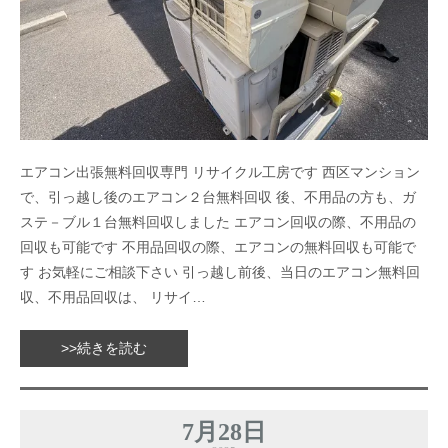
エアコン出張無料回収専門 リサイクル工房です 西区マンション
で、引っ越し後のエアコン２台無料回収 後、不用品の方も、ガ
ステ－ブル１台無料回収しました エアコン回収の際、不用品の
回収も可能です 不用品回収の際、エアコンの無料回収も可能で
す お気軽にご相談下さい 引っ越し前後、当日のエアコン無料回
収、不用品回収は、 リサイ…
>>続きを読む
7月28日