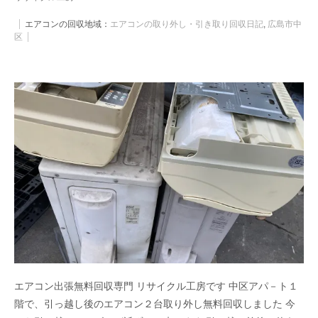
エアコンの回収地域：
エアコンの取り外し・引き取り回収日記
,
広島市中
区
エアコン出張無料回収専門 リサイクル工房です 中区アパ－ト１
階で、引っ越し後のエアコン２台取り外し無料回収しました 今