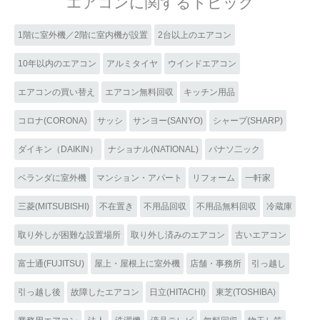
エアコンに関するトピック
1階に室外機／2階に室内機が設置
2台以上のエアコン
10年以内のエアコン
アルミタイヤ
ウインドエアコン
エアコンの買い替え
エアコン無料回収
キッチン用品
コロナ(CORONA)
サッシ
サンヨー(SANYO)
シャープ(SHARP)
ダイキン（DAIKIN）
ナショナル(NATIONAL)
パナソ二ック
ベランダに室外機
マンション・アパート
リフォーム
一軒家
三菱(MITSUBISHI)
不在置き
不用品回収
不用品無料回収
冷蔵庫
取り外しが困難な設置場所
取り外し済みのエアコン
古いエアコン
富士通(FUJITSU)
屋上・屋根上に室外機
店舗・事務所
引っ越し
引っ越し後
故障したエアコン
日立(HITACHI)
東芝(TOSHIBA)