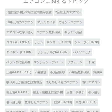
エアコンに関するトピック
1階に室外機／2階に室内機が設置
2台以上のエアコン
10年以内のエアコン
アルミタイヤ
ウインドエアコン
エアコンの買い替え
エアコン無料回収
キッチン用品
コロナ(CORONA)
サッシ
サンヨー(SANYO)
シャープ(SHARP)
ダイキン（DAIKIN）
ナショナル(NATIONAL)
パナソ二ック
ベランダに室外機
マンション・アパート
リフォーム
一軒家
三菱(MITSUBISHI)
不在置き
不用品回収
不用品無料回収
冷蔵庫
取り外しが困難な設置場所
取り外し済みのエアコン
古いエアコン
富士通(FUJITSU)
屋上・屋根上に室外機
店舗・事務所
引っ越し
引っ越し後
故障したエアコン
日立(HITACHI)
東芝(TOSHIBA)