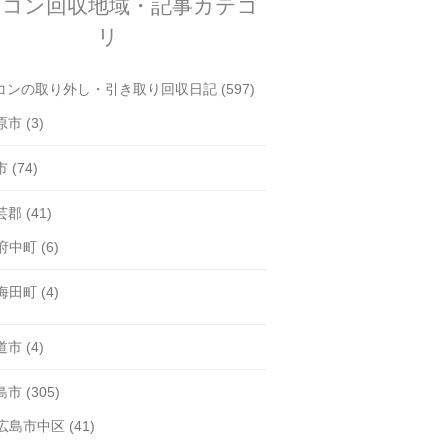
アコン回収地域・記事カテゴ
リ
コンの取り外し・引き取り回収日記
(597)
原市
(3)
市
(74)
芸郡
(41)
府中町
(6)
海田町
(4)
道市
(4)
島市
(305)
広島市中区
(41)