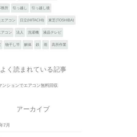
事務所
引っ越し
引っ越し後
たエアコン
日立(HITACHI)
東芝(TOSHIBA)
エアコン
法人
洗濯機
液晶テレビ
収
物干し竿
解体
鉄
雨
高所作業
よく読まれている記事
マンションでエアコン無料回収
アーカイブ
6年7月