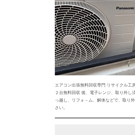
エアコン出張無料回収専門 リサイクル工
２台無料回収 後、電子レンジ、取り外し
っ越し、リフォ－ム、解体などで、取り外
さい。