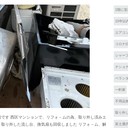
1階に
10年以
エアコ
コロナ(C
シャープ(
ナショナル
ベラン
一軒家
不用品
取り外
房です 西区マンションで、リフォ－ムの為、取り外し済みエ
、取り外した流し台、換気扇も回収しました リフォ－ム、解
富士通(F