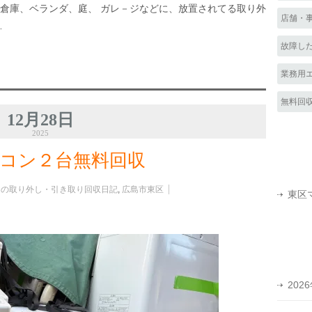
倉庫、ベランダ、庭、 ガレ－ジなどに、放置されてる取り外
店舗・
…
故障し
業務用
無料回
12月28日
2025
コン２台無料回収
ンの取り外し・引き取り回収日記
,
広島市東区
東区
202