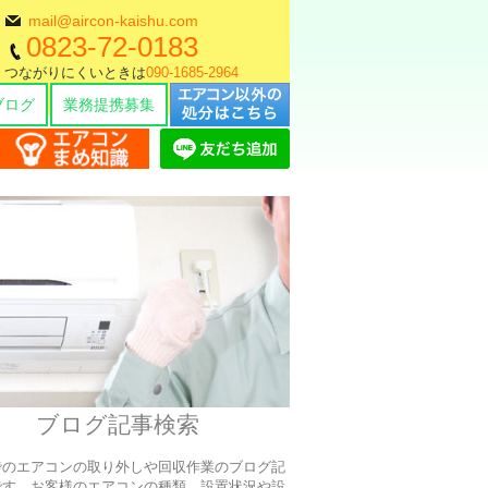
mail@aircon-kaishu.com
0823-72-0183
つながりにくいときは
090-1685-2964
即日対応大歓迎
ブログ
業務提携募集
ブログ記事検索
でのエアコンの取り外しや回収作業のブログ記
です、お客様のエアコンの種類、設置状況や設