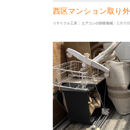
西区マンション取り外
リサイクル工房
エアコンの回収地域：
広島市