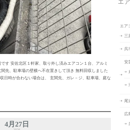
エ
エア
三
呉
安
房です 安佐北区１軒家、取り外し済みエアコン１台、アルミ
玄関先、駐車場の壁横へ不在置きして頂き 無料回収しました
収日時が合わない場合は、 玄関先、ガレ－ジ、駐車場、庭な
尾
広
4月27日
2026