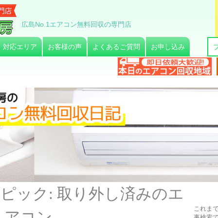
広島No.1エアコン無料回収の専門店
対応エリア
お客様の声
よくあるご質問
お申し込み
ピック:
取り外し済みのエ
これま
アコン
事検索