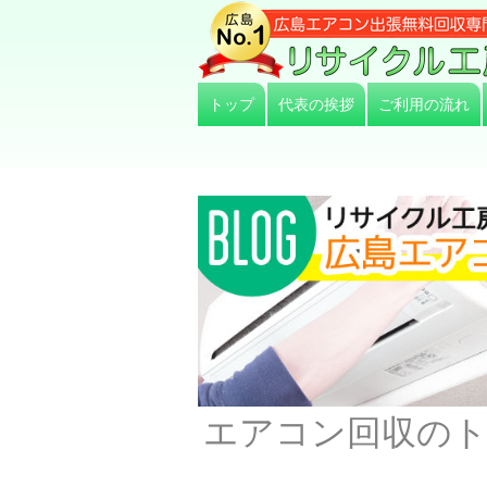
トップ
代表の挨拶
ご利用の流れ
エアコン回収のト