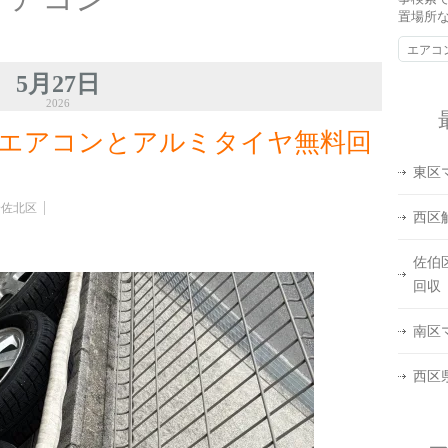
置場所
5月27日
2026
エアコンとアルミタイヤ無料回
東区
安佐北区
西区
佐伯
回収
南区
西区