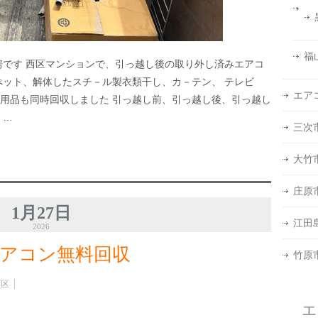
福
房です 西区マンションで、引っ越し後の取り外し済みエアコ
ぺット、解体したスチ－ル製衣類干し、カ－テン、 テレビ
エア
用品も同時回収しました 引っ越し前、引っ越し後、引っ越し
、…
三次
大竹
庄原
1月27日
江田
2026
アコン無料回収
竹原
西区
エ