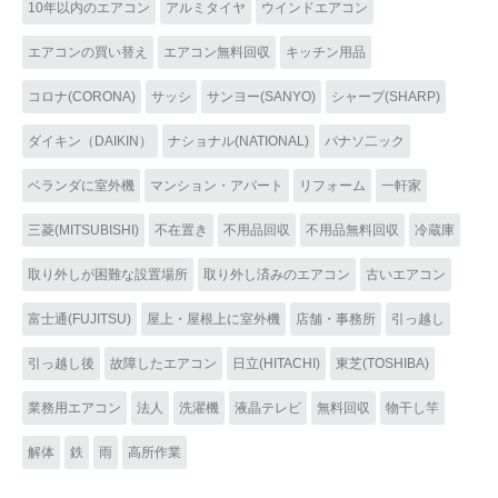
10年以内のエアコン
アルミタイヤ
ウインドエアコン
エアコンの買い替え
エアコン無料回収
キッチン用品
コロナ(CORONA)
サッシ
サンヨー(SANYO)
シャープ(SHARP)
ダイキン（DAIKIN）
ナショナル(NATIONAL)
パナソ二ック
ベランダに室外機
マンション・アパート
リフォーム
一軒家
三菱(MITSUBISHI)
不在置き
不用品回収
不用品無料回収
冷蔵庫
取り外しが困難な設置場所
取り外し済みのエアコン
古いエアコン
富士通(FUJITSU)
屋上・屋根上に室外機
店舗・事務所
引っ越し
引っ越し後
故障したエアコン
日立(HITACHI)
東芝(TOSHIBA)
業務用エアコン
法人
洗濯機
液晶テレビ
無料回収
物干し竿
解体
鉄
雨
高所作業