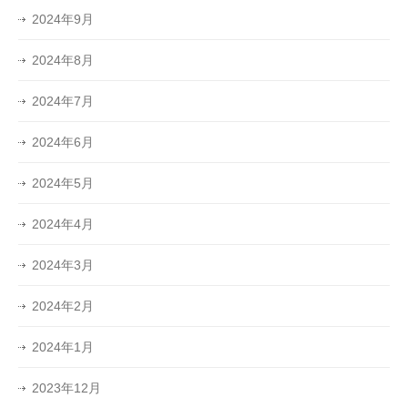
2024年9月
2024年8月
2024年7月
2024年6月
2024年5月
2024年4月
2024年3月
2024年2月
2024年1月
2023年12月