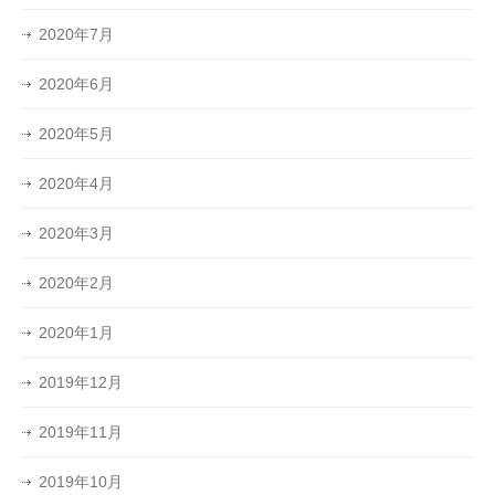
2020年7月
2020年6月
2020年5月
2020年4月
2020年3月
2020年2月
2020年1月
2019年12月
2019年11月
2019年10月