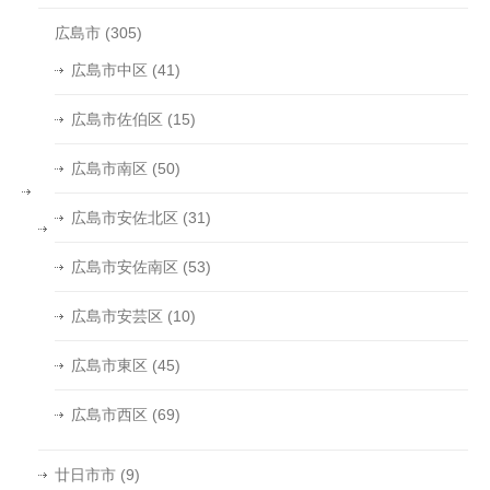
広島市
(305)
広島市中区
(41)
広島市佐伯区
(15)
広島市南区
(50)
広島市安佐北区
(31)
広島市安佐南区
(53)
広島市安芸区
(10)
広島市東区
(45)
広島市西区
(69)
廿日市市
(9)