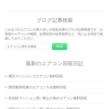
ブログ記事検索
これまでのエアコンの取り外しや回収作業のブログ記事検索です、お
客様のエアコンの種類、設置状況や設置場所など、気になる単語で検
索してみてください。
最新のエアコン回収日記
東区マンションでエアコン無料回収
西区解体民家のエアコン５台無料回収
佐伯区マンション買い替えの為のエアコン無料回収