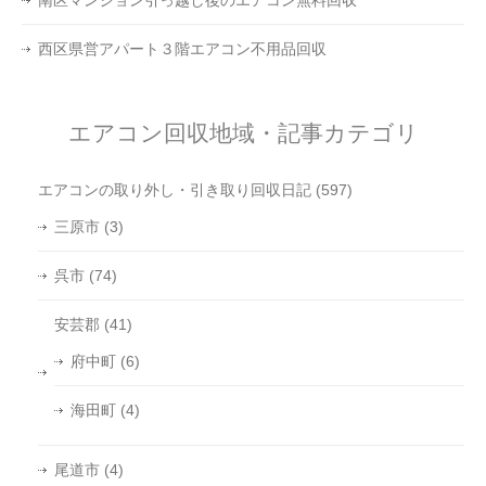
南区マンション引っ越し後のエアコン無料回収
西区県営アパート３階エアコン不用品回収
エアコン回収地域・記事カテゴリ
エアコンの取り外し・引き取り回収日記
(597)
三原市
(3)
呉市
(74)
安芸郡
(41)
府中町
(6)
海田町
(4)
尾道市
(4)