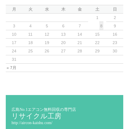
月
火
水
木
金
土
日
1
2
3
4
5
6
7
8
9
10
11
12
13
14
15
16
17
18
19
20
21
22
23
24
25
26
27
28
29
30
31
« 7月
広島No.1エアコン無料回収の専門店
リサイクル工房
http://aircon-kaishu.com/