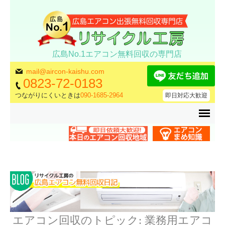
広島No.1エアコン無料回収の専門店
mail@aircon-kaishu.com
0823-72-0183
つながりにくいときは
090-1685-2964
即日対応大歓迎
エアコン回収のトピック:
業務用エアコ