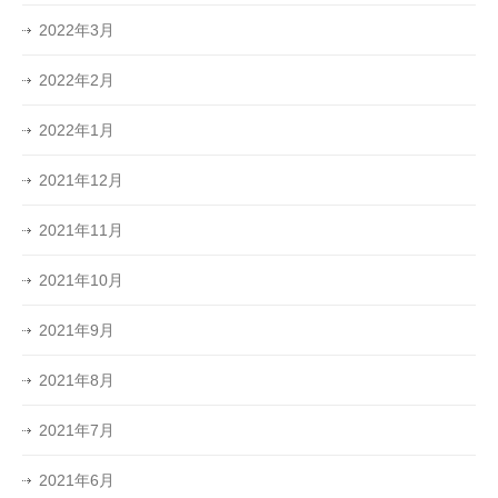
2022年3月
2022年2月
2022年1月
2021年12月
2021年11月
2021年10月
2021年9月
2021年8月
2021年7月
2021年6月