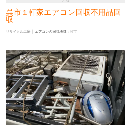
2024
呉市１軒家エアコン回収不用品回
収
リサイクル工房
エアコンの回収地域：
呉市