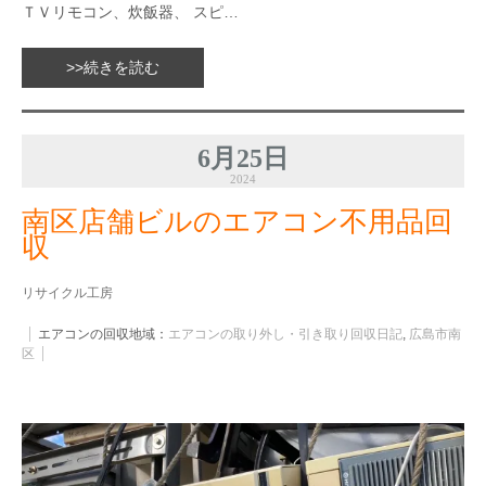
ＴＶリモコン、炊飯器、 スピ…
>>続きを読む
6月25日
2024
南区店舗ビルのエアコン不用品回
収
リサイクル工房
エアコンの回収地域：
エアコンの取り外し・引き取り回収日記
,
広島市南
区