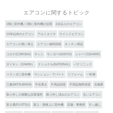
エアコンに関するトピック
1階に室外機／2階に室内機が設置
2台以上のエアコン
10年以内のエアコン
アルミタイヤ
ウインドエアコン
エアコンの買い替え
エアコン無料回収
キッチン用品
コロナ(CORONA)
サッシ
サンヨー(SANYO)
シャープ(SHARP)
ダイキン（DAIKIN）
ナショナル(NATIONAL)
パナソ二ック
ベランダに室外機
マンション・アパート
リフォーム
一軒家
三菱(MITSUBISHI)
不在置き
不用品回収
不用品無料回収
冷蔵庫
取り外しが困難な設置場所
取り外し済みのエアコン
古いエアコン
富士通(FUJITSU)
屋上・屋根上に室外機
店舗・事務所
引っ越し