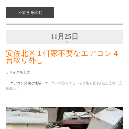
>>続きを読む
11月25日
2025
安佐北区１軒家不要なエアコン４
台取り外し
リサイクル工房
エアコンの回収地域：
エアコンの取り外し・引き取り回収日記
,
広島市安
佐北区