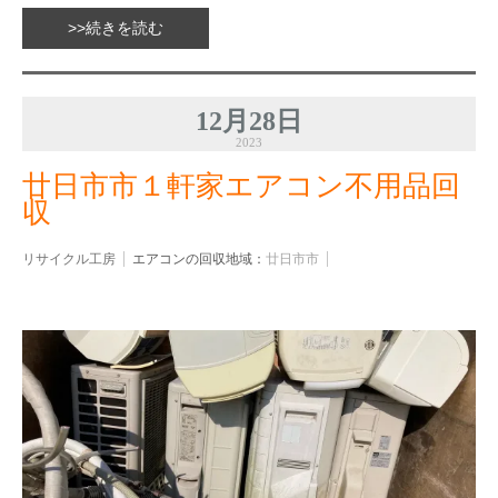
>>続きを読む
12月28日
2023
廿日市市１軒家エアコン不用品回
収
リサイクル工房
エアコンの回収地域：
廿日市市