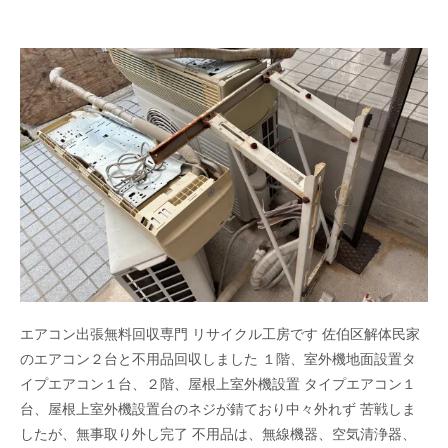
エアコン出張無料回収専門 リサイクル工房です 佐伯区解体民家
のエアコン２台と不用品回収しました １階、室外機地面設置タ
イプエアコン１台、２階、屋根上室外機設置 タイプエアコン１
台、屋根上室外機設置台のネジが錆ており中々外れず 苦戦しま
したが、無事取り外し完了 不用品は、無線機器、空気清浄器、