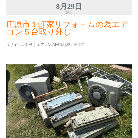
8月29日
2025
庄原市１軒家リフォ－ムの為エア
コン５台取り外し
リサイクル工房
エアコンの回収地域：
庄原市