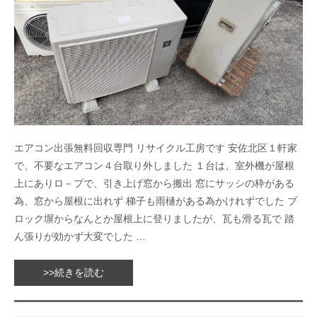
エアコン出張無料回収専門 リサイクル工房です 安佐北区１軒家
で、不要なエアコン４台取り外しました １台は、室外機が屋根
上にありロ－プで、引き上げ窓から搬出 窓にサッシの枠がある
為、窓から屋根に出れず 梯子も雨樋がある為かけれずでした ブ
ロック塀からなんとか屋根上に登りましたが、瓦も滑る瓦で 踏
ん張りが効かず大変でした …
>>続きを読む