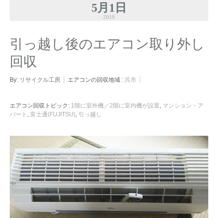
5月1日
2019
引っ越し後のエアコン取り外し
回収
By:
リサイクル工房
エアコンの回収地域 :
呉市
エアコン回収トピック:
1階に室外機／2階に室内機が設置
,
マンション・ア
パート
,
富士通(FUJITSU)
,
引っ越し