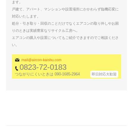
ます。
戸建て、アパート、マンションや設置場所にかかわらず臨機応変に
対応いたします。
処分・引き取り・回収のことだけでなくエアコンの取り外しやお困
りのときは実績豊富なリサイクル工房へ。
エアコンの購入や設置についてもご紹介できますのでご相談くださ
い。
mail@aircon-kaishu.com
0823-72-0183
つながりにくいときは 090-1685-2964
即日対応大歓迎