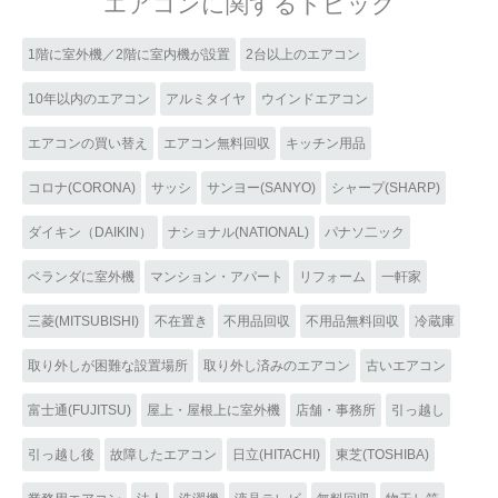
エアコンに関するトピック
1階に室外機／2階に室内機が設置
2台以上のエアコン
10年以内のエアコン
アルミタイヤ
ウインドエアコン
エアコンの買い替え
エアコン無料回収
キッチン用品
コロナ(CORONA)
サッシ
サンヨー(SANYO)
シャープ(SHARP)
ダイキン（DAIKIN）
ナショナル(NATIONAL)
パナソ二ック
ベランダに室外機
マンション・アパート
リフォーム
一軒家
三菱(MITSUBISHI)
不在置き
不用品回収
不用品無料回収
冷蔵庫
取り外しが困難な設置場所
取り外し済みのエアコン
古いエアコン
富士通(FUJITSU)
屋上・屋根上に室外機
店舗・事務所
引っ越し
引っ越し後
故障したエアコン
日立(HITACHI)
東芝(TOSHIBA)