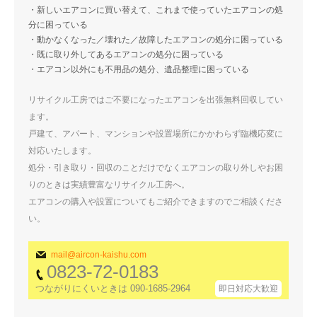
・新しいエアコンに買い替えて、これまで使っていたエアコンの処
分に困っている
・動かなくなった／壊れた／故障したエアコンの処分に困っている
・既に取り外してあるエアコンの処分に困っている
・エアコン以外にも不用品の処分、遺品整理に困っている
リサイクル工房ではご不要になったエアコンを出張無料回収してい
ます。
戸建て、アパート、マンションや設置場所にかかわらず臨機応変に
対応いたします。
処分・引き取り・回収のことだけでなくエアコンの取り外しやお困
りのときは実績豊富なリサイクル工房へ。
エアコンの購入や設置についてもご紹介できますのでご相談くださ
い。
mail@aircon-kaishu.com
0823-72-0183
つながりにくいときは 090-1685-2964
即日対応大歓迎