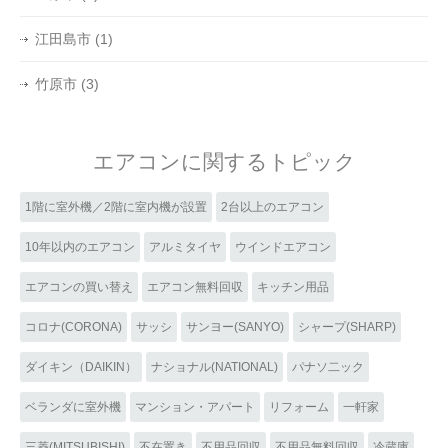
江田島市
(1)
竹原市
(3)
エアコンに関するトピック
1階に室外機／2階に室内機が設置
2台以上のエアコン
10年以内のエアコン
アルミタイヤ
ウインドエアコン
エアコンの買い替え
エアコン無料回収
キッチン用品
コロナ(CORONA)
サッシ
サンヨー(SANYO)
シャープ(SHARP)
ダイキン（DAIKIN）
ナショナル(NATIONAL)
パナソ二ック
ベランダに室外機
マンション・アパート
リフォーム
一軒家
三菱(MITSUBISHI)
不在置き
不用品回収
不用品無料回収
冷蔵庫