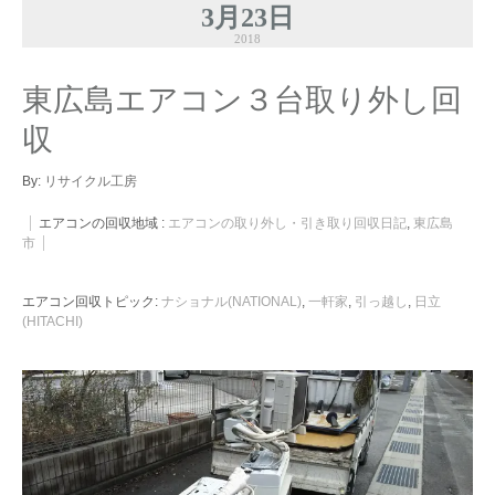
3月23日
2018
東広島エアコン３台取り外し回
収
By:
リサイクル工房
エアコンの回収地域 :
エアコンの取り外し・引き取り回収日記
,
東広島
市
エアコン回収トピック:
ナショナル(NATIONAL)
,
一軒家
,
引っ越し
,
日立
(HITACHI)